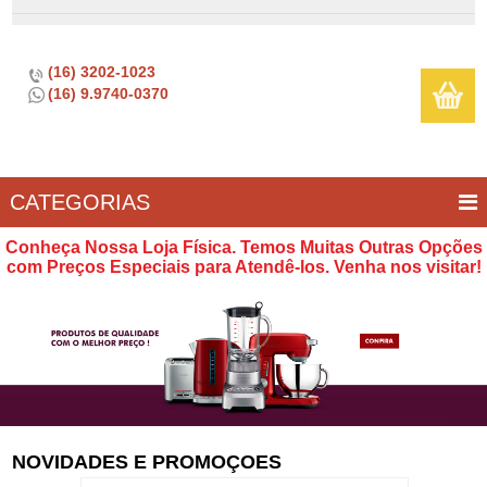
(16) 3202-1023
(16) 9.9740-0370
CATEGORIAS
BAR E
CASA
TÍPICOS
CONSERVAÇÃO
COZINHA
ELETROPORTÁTEIS
FOGÃO
INFANTIL
LIMPEZA
SOBREMESA
UTILIDADES
Conheça Nossa Loja Física. Temos Muitas Outras Opções
VINHO
E
com Preços Especiais para Atendê-los. Venha nos visitar!
LAZER
NOVIDADES E PROMOÇOES