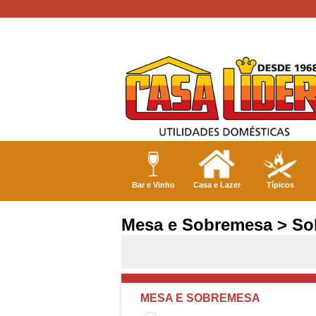
Bar e Vinho
Casa e Lazer
Típicos
Mesa e Sobremesa > S
MESA E SOBREMESA