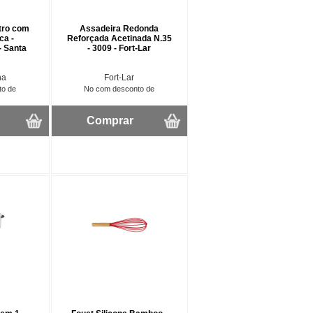
itro com
Assadeira Redonda
ca -
Reforçada Acetinada N.35
- Santa
- 3009 - Fort-Lar
na
Fort-Lar
to de
No com desconto de
Comprar