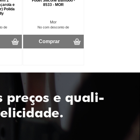
 em 1
Fouet Silicone Bamboo -
çarola e
8533 - MOR
) Polida
lly
Mor
to de
No com desconto de
Comprar