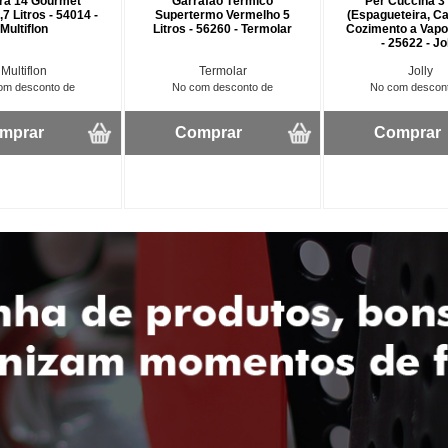
ira 14 Gourmet
Garrafão Térmico
Per Cuccina 3
7 Litros - 54014 -
Supertermo Vermelho 5
(Espagueteira, Ca
Multiflon
Litros - 56260 - Termolar
Cozimento a Vapor
- 25622 - Jo
Multiflon
Termolar
Jolly
om desconto de
No com desconto de
No com descon
mprar
Comprar
Comprar