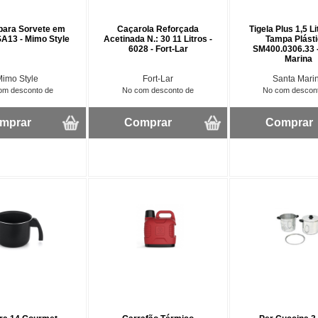
para Sorvete em
Caçarola Reforçada
Tigela Plus 1,5 L
SA13 - Mimo Style
Acetinada N.: 30 11 Litros -
Tampa Plásti
6028 - Fort-Lar
SM400.0306.33 
Marina
Mimo Style
Fort-Lar
Santa Mari
om desconto de
No com desconto de
No com descon
mprar
Comprar
Comprar