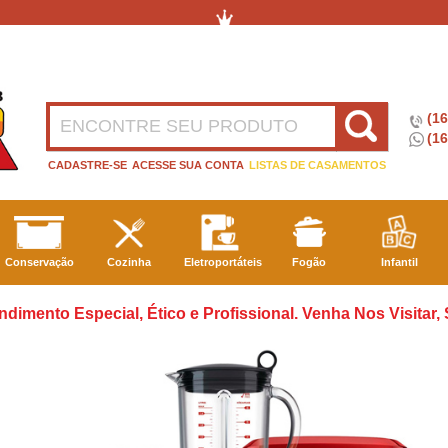
(1
(16
CADASTRE-SE
ACESSE SUA CONTA
LISTAS DE CASAMENTOS
Conservação
Cozinha
Eletroportáteis
Fogão
Infantil
ndimento Especial, Ético e Profissional. Venha Nos Visitar,