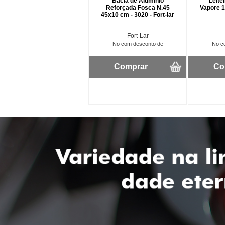
Bacia de Alumínio
Leite
Reforçada Fosca N.45
Vapore 1,
45x10 cm - 3020 - Fort-lar
Fort-Lar
No com desconto de
No c
Comprar
Co