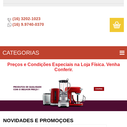
(16) 3202-1023
(16) 9.9740-0370
CATEGORIAS
BAR E
CASA
TÍPICOS
CONSERVAÇÃO
COZINHA
ELETROPORTÁTEIS
FOGÃO
INFANTIL
LIMPEZA
SOBREMESA
UTILIDADES
Preços e Condições Especiais na Loja Física. Venha
VINHO
E
Conferir.
LAZER
NOVIDADES E PROMOÇOES