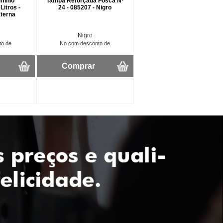
minio
Tampa Reforçada Fosca Nº
Litros -
24 - 085207 - Nigro
Eterna
Nigro
to de
No com desconto de
Comprar