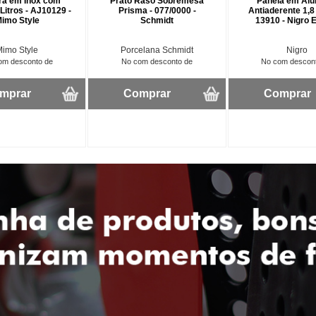
ra em Inox com
Prato Raso Sobremesa
Panela em Alu
 Litros - AJ10129 -
Prisma - 077/0000 -
Antiaderente 1,8 
imo Style
Schmidt
13910 - Nigro 
Mimo Style
Porcelana Schmidt
Nigro
om desconto de
No com desconto de
No com descon
mprar
Comprar
Comprar