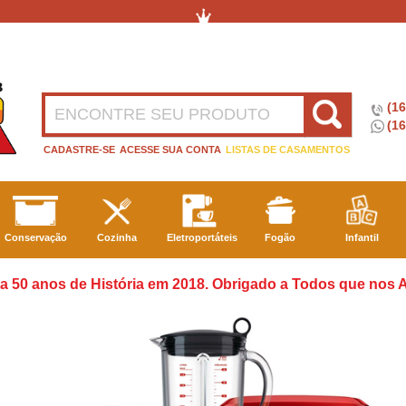
(1
(16
CADASTRE-SE
ACESSE SUA CONTA
LISTAS DE CASAMENTOS
Conservação
Cozinha
Eletroportáteis
Fogão
Infantil
a 50 anos de História em 2018. Obrigado a Todos que nos A