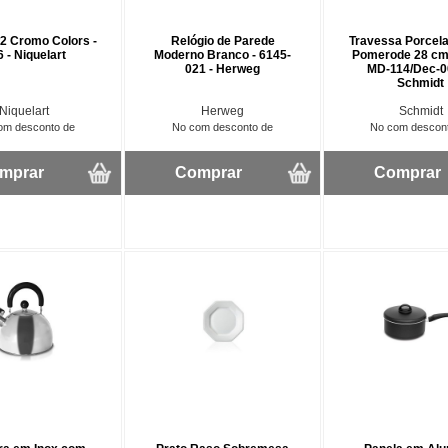
º2 Cromo Colors -
Relógio de Parede
Travessa Porcel
 - Niquelart
Moderno Branco - 6145-
Pomerode 28 cm
021 - Herweg
MD-114/Dec-0
Schmidt
Niquelart
Herweg
Schmidt
om desconto de
No com desconto de
No com descon
mprar
Comprar
Comprar