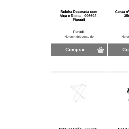
Boleira Decorada com
Cesta n
Alça e Rosca - 006692 -
356
Plasútil
Plasútil
No com desconto de
No c
Comprar
Co