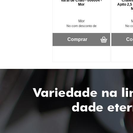
Varal de Chão - 006004 -
Chalei
Mor
Apito 2,5
M
Mor
No com desconto de
No c
Comprar
Co