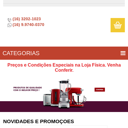
(16) 3202-1023
(16) 9.9740-0370
CATEGORIAS
BAR E
CASA
TÍPICOS
CONSERVAÇÃO
COZINHA
ELETROPORTÁTEIS
FOGÃO
INFANTIL
LIMPEZA
SOBREMESA
UTILIDADES
Preços e Condições Especiais na Loja Física. Venha
VINHO
E
Conferir.
LAZER
NOVIDADES E PROMOÇOES