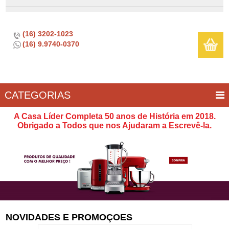
(16) 3202-1023
(16) 9.9740-0370
CATEGORIAS
BAR E
CASA
TÍPICOS
CONSERVAÇÃO
COZINHA
ELETROPORTÁTEIS
FOGÃO
INFANTIL
LIMPEZA
SOBREMESA
UTILIDADES
A Casa Líder Completa 50 anos de História em 2018.
VINHO
E
Obrigado a Todos que nos Ajudaram a Escrevê-la.
LAZER
NOVIDADES E PROMOÇOES