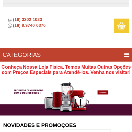
(16) 3202-1023
(16) 9.9740-0370
CATEGORIAS
BAR E
CASA
TÍPICOS
CONSERVAÇÃO
COZINHA
ELETROPORTÁTEIS
FOGÃO
INFANTIL
LIMPEZA
SOBREMESA
UTILIDADES
Conheça Nossa Loja Física. Temos Muitas Outras Opções
VINHO
E
com Preços Especiais para Atendê-los. Venha nos visitar!
LAZER
NOVIDADES E PROMOÇOES