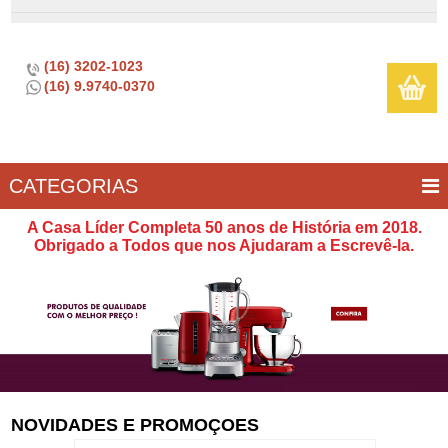
(16) 3202-1023
(16) 9.9740-0370
CATEGORIAS
BAR E
CASA
TÍPICOS
CONSERVAÇÃO
COZINHA
ELETROPORTÁTEIS
FOGÃO
INFANTIL
LIMPEZA
SOBREMESA
UTILIDADES
A Casa Líder Completa 50 anos de História em 2018.
VINHO
E
Obrigado a Todos que nos Ajudaram a Escrevê-la.
LAZER
NOVIDADES E PROMOÇOES