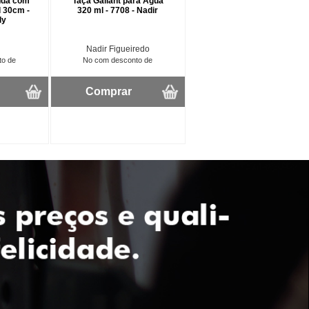
nda com
Taça Gallant para Água
 30cm -
320 ml - 7708 - Nadir
ly
Nadir Figueiredo
to de
No com desconto de
Comprar