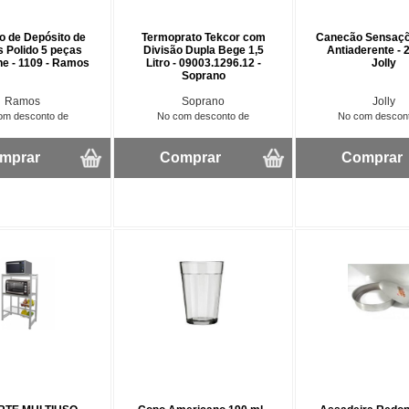
o de Depósito de
Termoprato Tekcor com
Canecão Sensaçõ
s Polido 5 peças
Divisão Dupla Bege 1,5
Antiaderente - 
ne - 1109 - Ramos
Litro - 09003.1296.12 -
Jolly
Soprano
Ramos
Soprano
Jolly
om desconto de
No com desconto de
No com descon
mprar
Comprar
Comprar