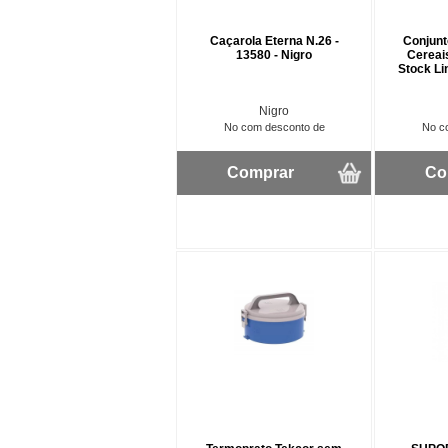
Caçarola Eterna N.26 -
Conjunt
13580 - Nigro
Cereai
Stock Li
Nigro
No com desconto de
No c
Comprar
Co