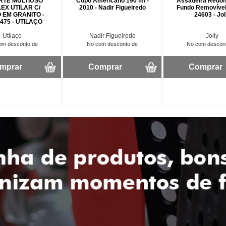
RTE MULTIUSO
Copo Americano 190 ml -
Assadeira Redo
EX UTILAR C/
2010 - Nadir Figueiredo
Fundo Removível
 EM GRANITO -
24603 - Jol
75 - UTILAÇO
Utilaço
Nadir Figueiredo
Jolly
om desconto de
No com desconto de
No com descon
mprar
Comprar
Comprar