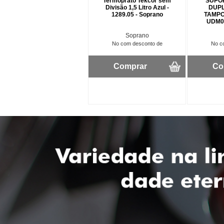
Termoprato Tekcor sem
SUPO
Divisão 1,5 Litro Azul -
DUPL
1289.05 - Soprano
TAMPO
UDM04
Soprano
No com desconto de
No c
Comprar
Co