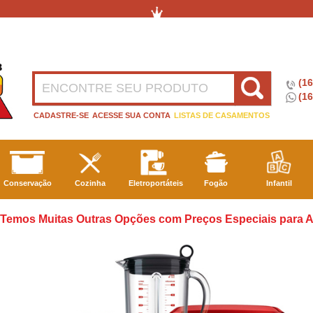
(1
(16
CADASTRE-SE
ACESSE SUA CONTA
LISTAS DE CASAMENTOS
Conservação
Cozinha
Eletroportáteis
Fogão
Infantil
Temos Muitas Outras Opções com Preços Especiais para Ate