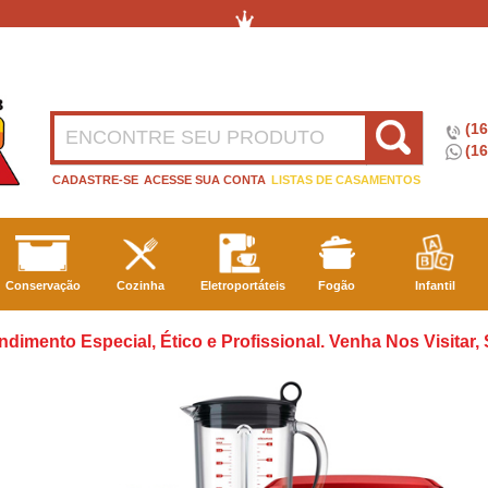
(1
(16
CADASTRE-SE
ACESSE SUA CONTA
LISTAS DE CASAMENTOS
Conservação
Cozinha
Eletroportáteis
Fogão
Infantil
ndimento Especial, Ético e Profissional. Venha Nos Visitar,