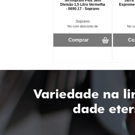
Termoprato Plus Sem
Jarra
Divisão 1,5 Litro Vermelha
Espremedo
- 0690.17 - Soprano
Soprano
No com desconto de
No c
Comprar
Co