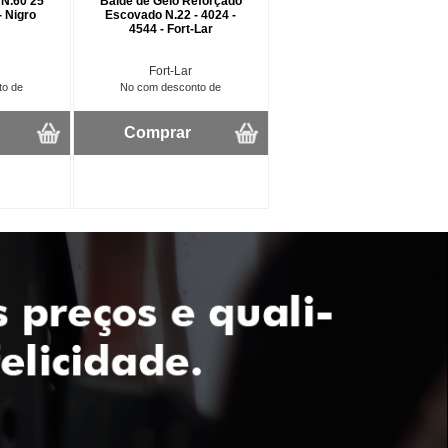
 N.60 25
Balde de Gelo Reforçado
- Nigro
Escovado N.22 - 4024 -
4544 - Fort-Lar
Fort-Lar
to de
No com desconto de
Comprar