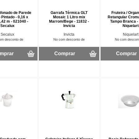
nfonado de Parede
Garrafa Térmica GLT
Fruteira / Orga
Pintado - 0,16 x
Mosaic 1 Litro mix
Retangular Crom
0,42 m - 021040 -
Marrom/Bege - 11832 -
Tampo Branca - 
Secalux
Invicta
Niquelart
Secalux
Invicta
Niquelart
om desconto de
No com desconto de
No com descon
mprar
Comprar
Comprar