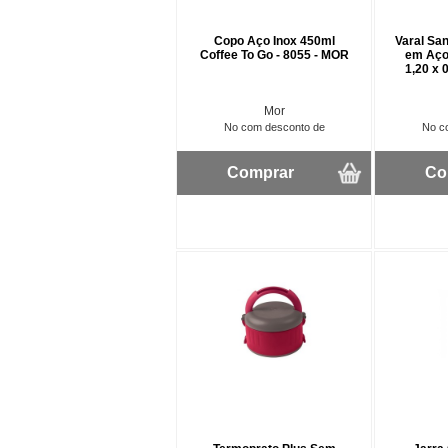
Copo Aço Inox 450ml
Varal Sa
Coffee To Go - 8055 - MOR
em Aço 
1,20 x 
Mor
No com desconto de
No c
Comprar
Co