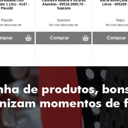
 Graduada com
Cafeteira Italiana 6 Xícaras
Bacia Reforçada
r 1 Litro - 0147 -
Alumínio - 09516.3900.70 -
Litros - 005209 
Plasútil
Soprano
Plasútil
Soprano
Nigro
om desconto de
No com desconto de
No com descon
mprar
Comprar
Comprar