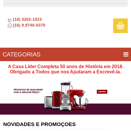
(16) 3202-1023
(16) 9.9740-0370
CATEGORIAS
BAR E
CASA
TÍPICOS
CONSERVAÇÃO
COZINHA
ELETROPORTÁTEIS
FOGÃO
INFANTIL
LIMPEZA
SOBREMESA
UTILIDADES
A Casa Líder Completa 50 anos de História em 2018.
VINHO
E
Obrigado a Todos que nos Ajudaram a Escrevê-la.
LAZER
NOVIDADES E PROMOÇOES