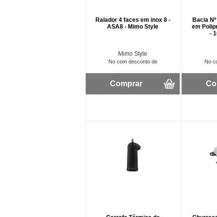
Ralador 4 faces em inox 8 -
Bacia Nº
ASA8 - Mimo Style
em Polip
- 
Mimo Style
No com desconto de
No c
Comprar
Co