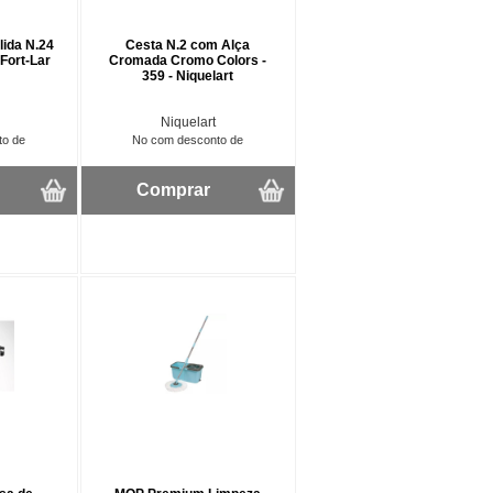
lida N.24
Cesta N.2 com Alça
 Fort-Lar
Cromada Cromo Colors -
359 - Niquelart
Niquelart
to de
No com desconto de
Comprar