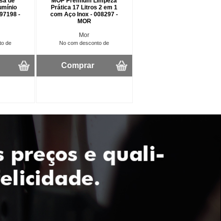
sa de
MOP Premium Limpeza
umínio
Prática 17 Litros 2 em 1
097198 -
com Aço Inox - 008297 -
MOR
Mor
to de
No com desconto de
Comprar