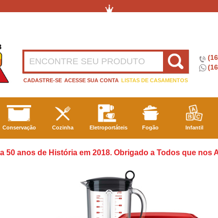
(1
(16
CADASTRE-SE
ACESSE SUA CONTA
LISTAS DE CASAMENTOS
Conservação
Cozinha
Eletroportáteis
Fogão
Infantil
a 50 anos de História em 2018. Obrigado a Todos que nos A