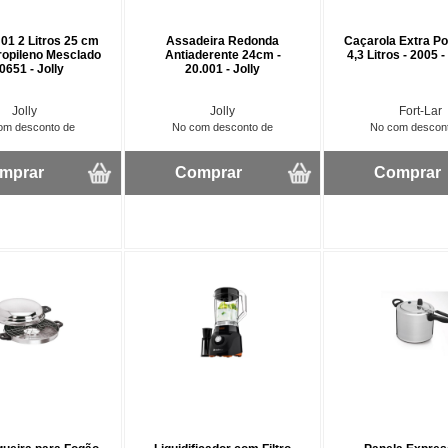
 01 2 Litros 25 cm
Assadeira Redonda
Caçarola Extra Po
ropileno Mesclado
Antiaderente 24cm -
4,3 Litros - 2005 -
10651 - Jolly
20.001 - Jolly
Jolly
Jolly
Fort-Lar
om desconto de
No com desconto de
No com descon
mprar
Comprar
Comprar