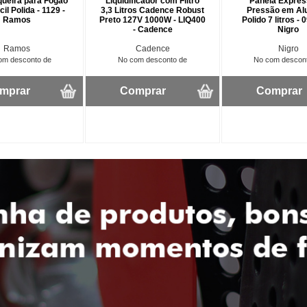
ueira para Fogão
Liquidificador com Filtro
Panela Expres
il Polida - 1129 -
3,3 Litros Cadence Robust
Pressão em Al
Ramos
Preto 127V 1000W - LIQ400
Polido 7 litros - 
- Cadence
Nigro
Ramos
Cadence
Nigro
om desconto de
No com desconto de
No com descon
mprar
Comprar
Comprar