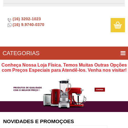
(16) 3202-1023
(16) 9.9740-0370
CATEGORIAS
BAR E
CASA
TÍPICOS
CONSERVAÇÃO
COZINHA
ELETROPORTÁTEIS
FOGÃO
INFANTIL
LIMPEZA
SOBREMESA
UTILIDADES
Conheça Nossa Loja Física. Temos Muitas Outras Opções
VINHO
E
com Preços Especiais para Atendê-los. Venha nos visitar!
LAZER
NOVIDADES E PROMOÇOES