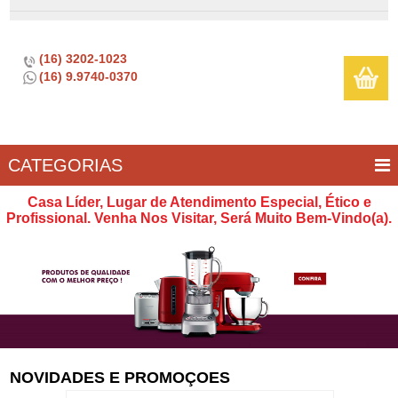
(16) 3202-1023
(16) 9.9740-0370
CATEGORIAS
BAR E
CASA
TÍPICOS
CONSERVAÇÃO
COZINHA
ELETROPORTÁTEIS
FOGÃO
INFANTIL
LIMPEZA
SOBREMESA
UTILIDADES
Casa Líder, Lugar de Atendimento Especial, Ético e
VINHO
E
Profissional. Venha Nos Visitar, Será Muito Bem-Vindo(a).
LAZER
NOVIDADES E PROMOÇOES