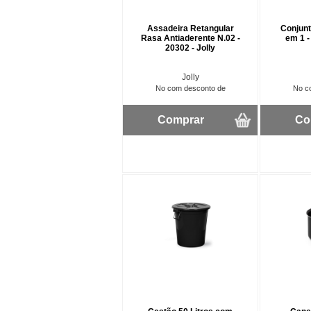
Assadeira Retangular
Conjunt
Rasa Antiaderente N.02 -
em 1 -
20302 - Jolly
Jolly
No com desconto de
No c
Comprar
Co