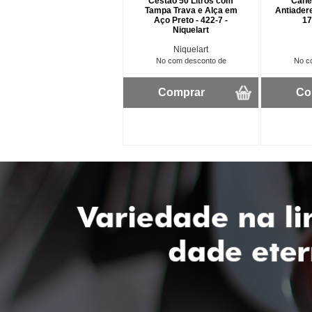
Cestão 50 Litros com
Cane
Tampa Trava e Alça em
Antiader
Aço Preto - 422-7 -
17
Niquelart
Niquelart
No com desconto de
No c
Comprar
Co