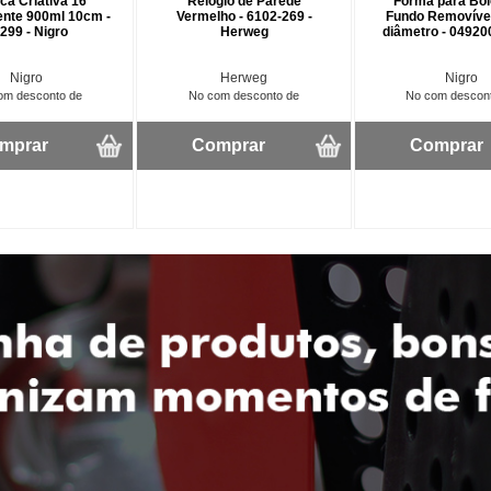
ca Criativa 16
Relógio de Parede
Forma para Bo
ente 900ml 10cm -
Vermelho - 6102-269 -
Fundo Removíve
299 - Nigro
Herweg
diâmetro - 049200
Nigro
Herweg
Nigro
om desconto de
No com desconto de
No com descon
mprar
Comprar
Comprar