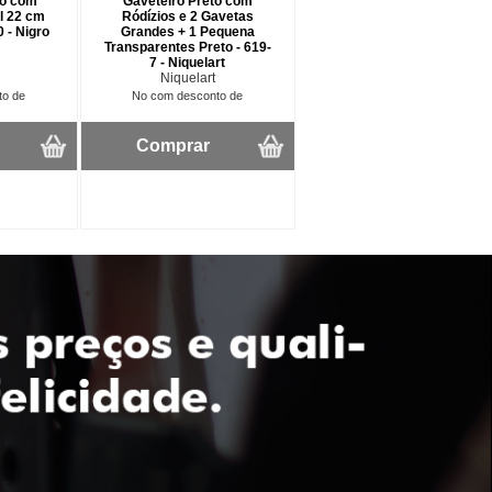
lo com
Gaveteiro Preto com
l 22 cm
Ródízios e 2 Gavetas
 - Nigro
Grandes + 1 Pequena
Transparentes Preto - 619-
7 - Niquelart
Niquelart
to de
No com desconto de
Comprar