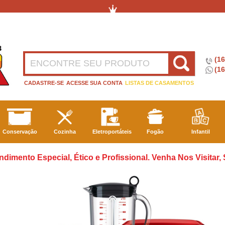
(1
(16
CADASTRE-SE
ACESSE SUA CONTA
LISTAS DE CASAMENTOS
Conservação
Cozinha
Eletroportáteis
Fogão
Infantil
ndimento Especial, Ético e Profissional. Venha Nos Visitar,