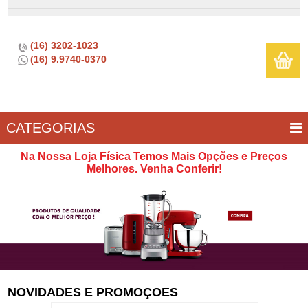
(16) 3202-1023
(16) 9.9740-0370
CATEGORIAS
BAR E
CASA
TÍPICOS
CONSERVAÇÃO
COZINHA
ELETROPORTÁTEIS
FOGÃO
INFANTIL
LIMPEZA
SOBREMESA
UTILIDADES
Na Nossa Loja Física Temos Mais Opções e Preços
VINHO
E
Melhores. Venha Conferir!
LAZER
NOVIDADES E PROMOÇOES