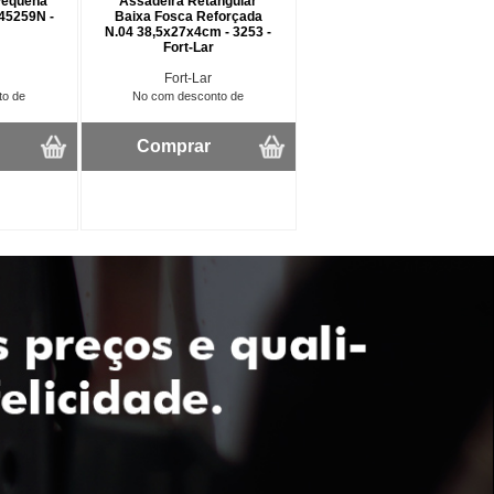
Pequena
Assadeira Retangular
345259N -
Baixa Fosca Reforçada
N.04 38,5x27x4cm - 3253 -
Fort-Lar
Fort-Lar
to de
No com desconto de
Comprar