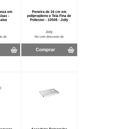
onza em
Peneira de 16 cm em
Abas -
polipropileno e Tela Fina de
calux
Poliester - 10506 - Jolly
Jolly
to de
No com desconto de
Comprar