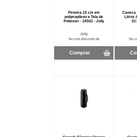
Peneira 10 cm em
Caneca C
polipropileno e Tela de
Litros 
Poliester - 10502 - Jolly
01
Jolly
No com desconto de
No c
Comprar
Co