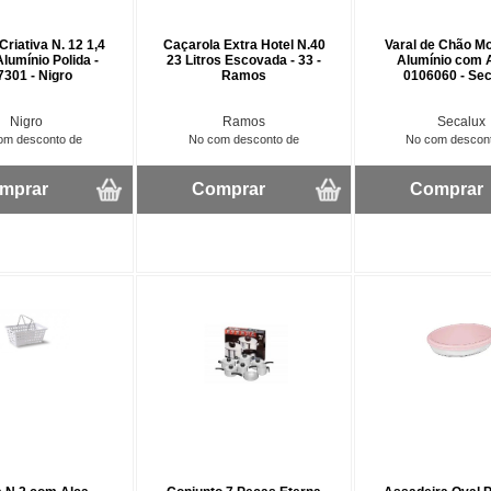
riativa N. 12 1,4
Caçarola Extra Hotel N.40
Varal de Chão M
Alumínio Polida -
23 Litros Escovada - 33 -
Alumínio com 
7301 - Nigro
Ramos
0106060 - Se
Nigro
Ramos
Secalux
om desconto de
No com desconto de
No com descon
mprar
Comprar
Comprar