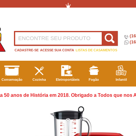
(1
(16
CADASTRE-SE
ACESSE SUA CONTA
LISTAS DE CASAMENTOS
Conservação
Cozinha
Eletroportáteis
Fogão
Infantil
a 50 anos de História em 2018. Obrigado a Todos que nos A