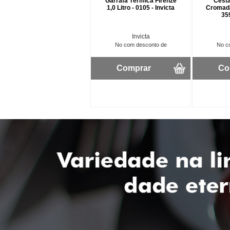
Garrafa Térmica Firenze
Cesta
1,0 Litro - 0105 - Invicta
Cromada
359
Invicta
No com desconto de
No c
Comprar
Co