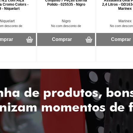
 N.2 com Alça
Conjunto 7 Peças Eterna
Assadeira Oval 
 Cromo Colors -
Polido - 025535 - Nigro
2,4 Litros - GD16
 - Niquelart
Marinex
Niquelart
Nigro
Marinex
om desconto de
No com desconto de
No com descon
mprar
Comprar
Comprar