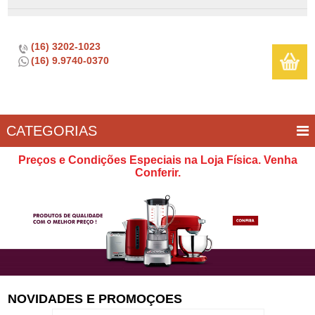
(16) 3202-1023
(16) 9.9740-0370
CATEGORIAS
BAR E
CASA
TÍPICOS
CONSERVAÇÃO
COZINHA
ELETROPORTÁTEIS
FOGÃO
INFANTIL
LIMPEZA
SOBREMESA
UTILIDADES
Preços e Condições Especiais na Loja Física. Venha
VINHO
E
Conferir.
LAZER
NOVIDADES E PROMOÇOES