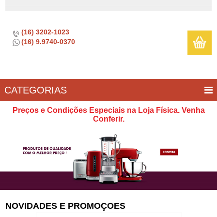
(16) 3202-1023
(16) 9.9740-0370
CATEGORIAS
BAR E
CASA
TÍPICOS
CONSERVAÇÃO
COZINHA
ELETROPORTÁTEIS
FOGÃO
INFANTIL
LIMPEZA
SOBREMESA
UTILIDADES
Preços e Condições Especiais na Loja Física. Venha
VINHO
E
Conferir.
LAZER
NOVIDADES E PROMOÇOES