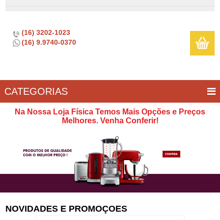
(16) 3202-1023
(16) 9.9740-0370
CATEGORIAS
BAR E
CASA
TÍPICOS
CONSERVAÇÃO
COZINHA
ELETROPORTÁTEIS
FOGÃO
INFANTIL
LIMPEZA
SOBREMESA
UTILIDADES
Na Nossa Loja Física Temos Mais Opções e Preços
VINHO
E
Melhores. Venha Conferir!
LAZER
NOVIDADES E PROMOÇOES