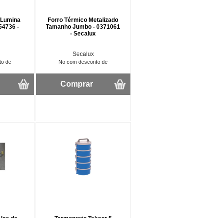
 Lumina
Forro Térmico Metalizado
 54736 -
Tamanho Jumbo - 0371061
- Secalux
Secalux
to de
No com desconto de
Comprar