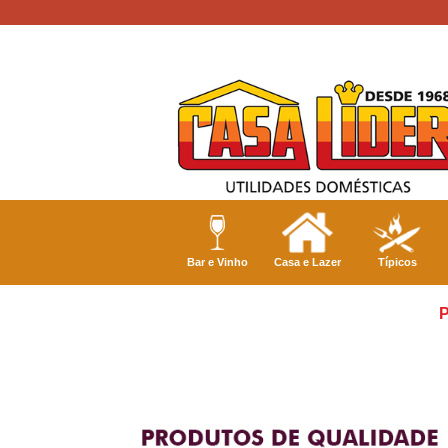
Bar e Vinho
Casa e Lazer
Típicos
P