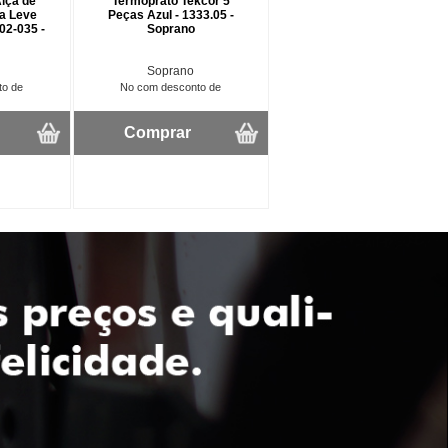
lça de
Termoprato Tekcor 5
a Leve
Peças Azul - 1333.05 -
 02-035 -
Soprano
Soprano
to de
No com desconto de
Comprar