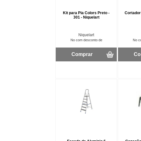
Kit para Pia Colors Preto -
Cortador
301 - Niquelart
Niquelart
No com desconto de
No c
Comprar
Co