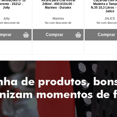
 Sensações nº 12
Xícara para Chá Astral
Caçarola com A
erente - 20212 -
246ml - 400.0104.00 -
Madeira e Tamp
Jolly
Marinex - Duralex
N.35 10,3 Litros -
Jalice
Jolly
Marinex
JALICE
om desconto de
No com desconto de
No com descon
mprar
Comprar
Comprar