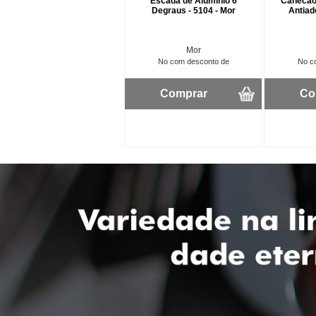
Escada de Aluminio 6
Canecão
Degraus - 5104 - Mor
Antiad
Mor
No com desconto de
No c
Comprar
Co