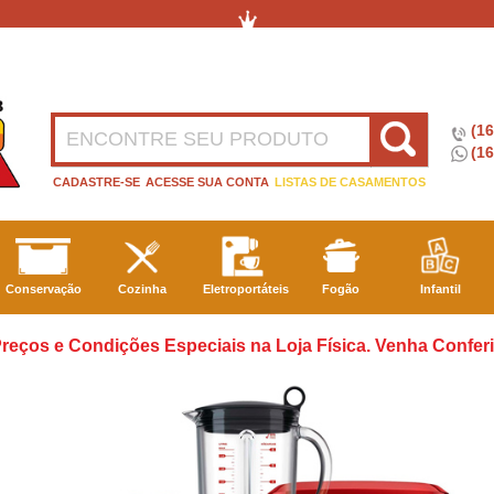
(1
(16
CADASTRE-SE
ACESSE SUA CONTA
LISTAS DE CASAMENTOS
Conservação
Cozinha
Eletroportáteis
Fogão
Infantil
reços e Condições Especiais na Loja Física. Venha Conferi