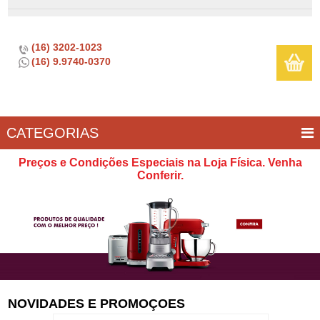
(16) 3202-1023
(16) 9.9740-0370
CATEGORIAS
BAR E
CASA
TÍPICOS
CONSERVAÇÃO
COZINHA
ELETROPORTÁTEIS
FOGÃO
INFANTIL
LIMPEZA
SOBREMESA
UTILIDADES
Preços e Condições Especiais na Loja Física. Venha
VINHO
E
Conferir.
LAZER
NOVIDADES E PROMOÇOES