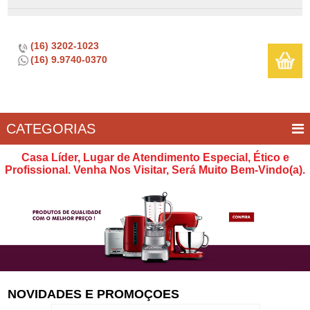
(16) 3202-1023
(16) 9.9740-0370
CATEGORIAS
BAR E
CASA
TÍPICOS
CONSERVAÇÃO
COZINHA
ELETROPORTÁTEIS
FOGÃO
INFANTIL
LIMPEZA
SOBREMESA
UTILIDADES
Casa Líder, Lugar de Atendimento Especial, Ético e
VINHO
E
Profissional. Venha Nos Visitar, Será Muito Bem-Vindo(a).
LAZER
NOVIDADES E PROMOÇOES