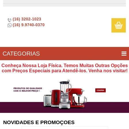
(16) 3202-1023
(16) 9.9740-0370
CATEGORIAS
BAR E
CASA
TÍPICOS
CONSERVAÇÃO
COZINHA
ELETROPORTÁTEIS
FOGÃO
INFANTIL
LIMPEZA
SOBREMESA
UTILIDADES
Conheça Nossa Loja Física. Temos Muitas Outras Opções
VINHO
E
com Preços Especiais para Atendê-los. Venha nos visitar!
LAZER
NOVIDADES E PROMOÇOES