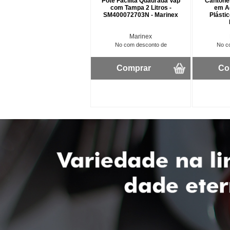
Pote Facilita Quadrada Vap
Cantone
com Tampa 2 Litros -
em A
SM400072703N - Marinex
Plástic
Marinex
No com desconto de
No c
Comprar
Co