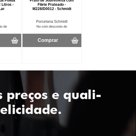
da Polida
Prato de Sobremesa com
Litros -
Filete Prateado -
Lar
M228/D0012 - Schmidt
Porcelana Schmidt
to de
No com desconto de
Comprar