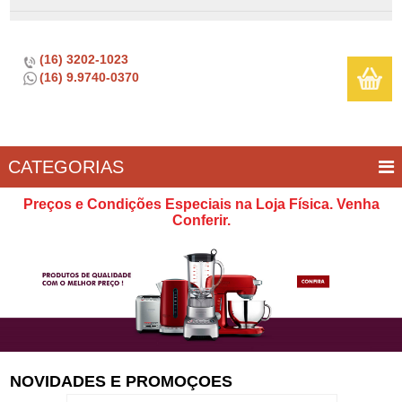
(16) 3202-1023
(16) 9.9740-0370
CATEGORIAS
BAR E
CASA
TÍPICOS
CONSERVAÇÃO
COZINHA
ELETROPORTÁTEIS
FOGÃO
INFANTIL
LIMPEZA
SOBREMESA
UTILIDADES
Preços e Condições Especiais na Loja Física. Venha
VINHO
E
Conferir.
LAZER
NOVIDADES E PROMOÇOES