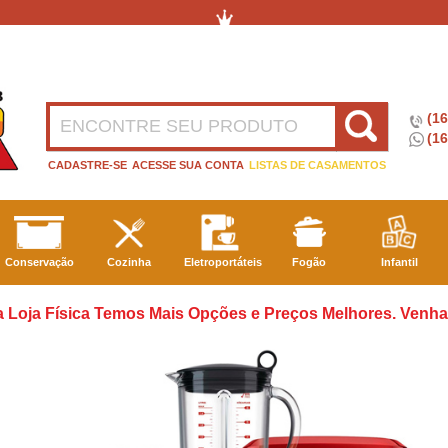
(1
(16
CADASTRE-SE
ACESSE SUA CONTA
LISTAS DE CASAMENTOS
Conservação
Cozinha
Eletroportáteis
Fogão
Infantil
 Loja Física Temos Mais Opções e Preços Melhores. Venha 