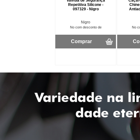
Valvula de Segurança
Caçar
Repetitiva Silicone -
Chine
097329 - Nigro
Antiad
Nigro
No com desconto de
No c
Comprar
Co