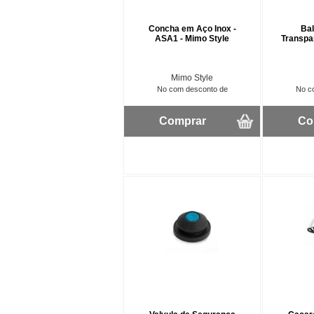
Concha em Aço Inox -
Bal
ASA1 - Mimo Style
Transpa
Mimo Style
No com desconto de
No c
Comprar
Co