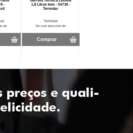
Pratos
Garrafa Térmica Lumina
8 -
1,8 Litros Inox - 54736 -
sil
Termolar
sil
Termolar
to de
No com desconto de
Comprar