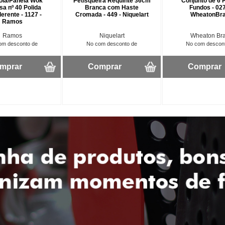
ola/Panela Wok
Petisqueira Requinte 36cm
Conjunto de 6 
sa nº 40 Polida
Branca com Haste
Fundos - 027
erente - 1127 -
Cromada - 449 - Niquelart
WheatonBra
Ramos
Ramos
Niquelart
Wheaton Bra
om desconto de
No com desconto de
No com descon
mprar
Comprar
Comprar