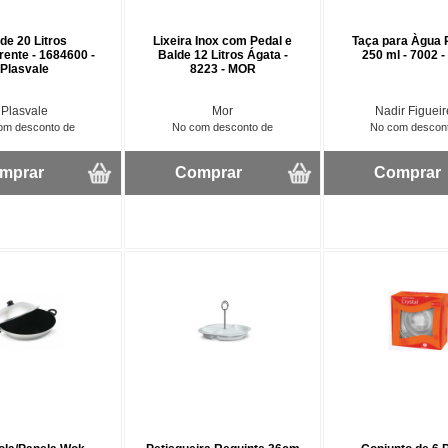
de 20 Litros
Lixeira Inox com Pedal e
Taça para Àgua P
rente - 1684600 -
Balde 12 Litros Ágata -
250 ml - 7002 -
Plasvale
8223 - MOR
Plasvale
Mor
Nadir Figuei
om desconto de
No com desconto de
No com descon
mprar
Comprar
Comprar