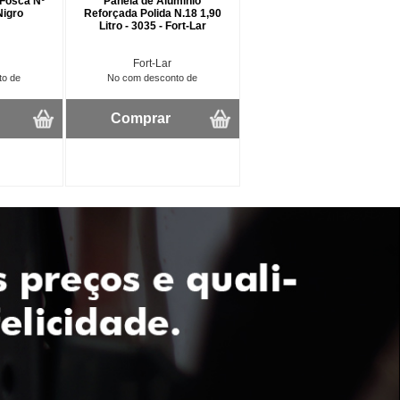
Fosca Nº
Panela de Aluminio
Nigro
Reforçada Polida N.18 1,90
Litro - 3035 - Fort-Lar
Fort-Lar
to de
No com desconto de
Comprar