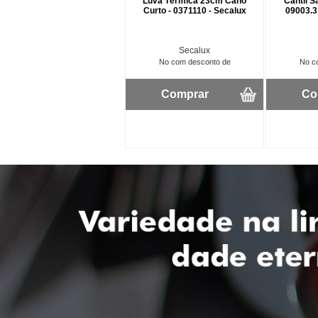
Luva Térmica 23cm Cano
Cantil Sa
Curto - 0371110 - Secalux
09003.3
Secalux
No com desconto de
No c
Comprar
Co