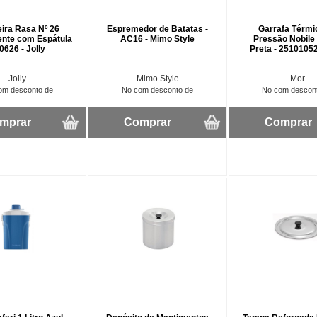
eira Rasa Nº 26
Espremedor de Batatas -
Garrafa Térmi
ente com Espátula
AC16 - Mimo Style
Pressão Nobile 
20626 - Jolly
Preta - 2510105
Jolly
Mimo Style
Mor
om desconto de
No com desconto de
No com descon
mprar
Comprar
Comprar