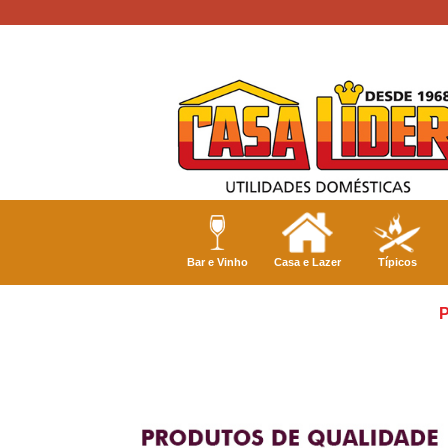
Bar e Vinho
Casa e Lazer
Típicos
P