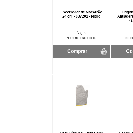
Escorredor de Macarrão
Frigid
24 cm - 037201 - Nigro
Antiader
- 
Nigro
No com desconto de
No c
Comprar
Co