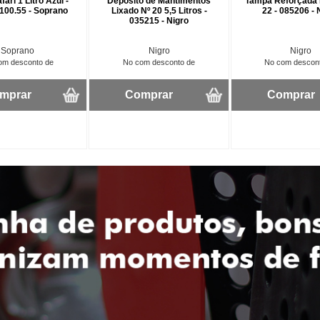
fari 1 Litro Azul -
Depósito de Mantimentos
Tampa Reforçada 
100.55 - Soprano
Lixado Nº 20 5,5 Litros -
22 - 085206 - 
035215 - Nigro
Soprano
Nigro
Nigro
om desconto de
No com desconto de
No com descon
mprar
Comprar
Comprar