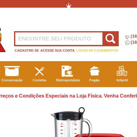
(1
(16
CADASTRE-SE
ACESSE SUA CONTA
LISTAS DE CASAMENTOS
Conservação
Cozinha
Eletroportáteis
Fogão
Infantil
reços e Condições Especiais na Loja Física. Venha Conferi