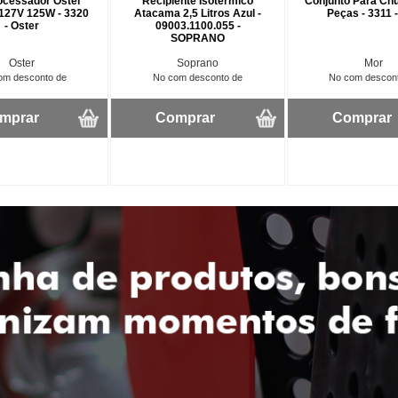
ocessador Oster
Recipiente Isotérmico
Conjunto Para Ch
127V 125W - 3320
Atacama 2,5 Litros Azul -
Peças - 3311 
- Oster
09003.1100.055 -
SOPRANO
Oster
Soprano
Mor
om desconto de
No com desconto de
No com descon
mprar
Comprar
Comprar