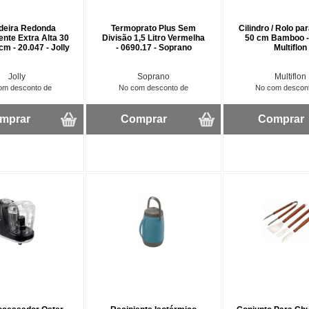
deira Redonda
Termoprato Plus Sem
Cilindro / Rolo p
ente Extra Alta 30
Divisão 1,5 Litro Vermelha
50 cm Bamboo -
 cm - 20.047 - Jolly
- 0690.17 - Soprano
Multiflon
Jolly
Soprano
Multiflon
om desconto de
No com desconto de
No com descon
mprar
Comprar
Comprar