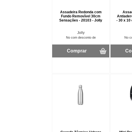
Assadeira Redonda com
Assa
Fundo Removível 30cm
Antiader
Sensações - 20103 - Jolly
- 30 x 10
Jolly
No com desconto de
No c
Comprar
Co