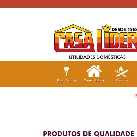
Bar e Vinho
Casa e Lazer
Típicos
P