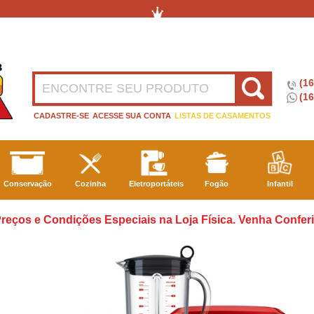
(1
(16
CADASTRE-SE
ACESSE SUA CONTA
LISTAS DE CASAMENTOS
Conservação
Cozinha
Eletroportáteis
Fogão
Infantil
reços e Condições Especiais na Loja Física. Venha Conferi