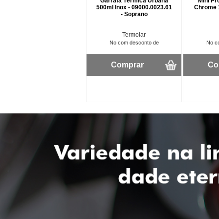
Garrafa Térmica Urbana
Mini Pr
500ml Inox - 09000.0023.61
Chrome 
- Soprano
Termolar
No com desconto de
No c
Comprar
Co