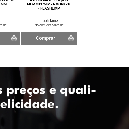
urrasco 4
Refil de Microfibra para
- Mor
MOP Giratório - RMOP8210
- FLASHLIMP
Flash Limp
to de
No com desconto de
Comprar