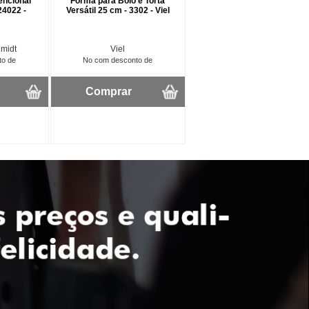
encional
Forma para Bolo e Torta
24022 -
Versátil 25 cm - 3302 - Viel
hmidt
Viel
to de
No com desconto de
Comprar