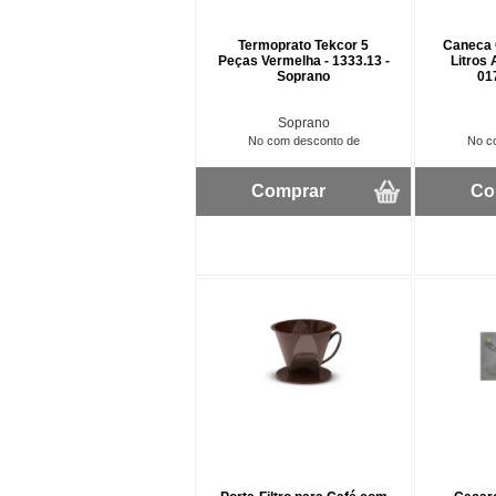
Termoprato Tekcor 5
Caneca C
Peças Vermelha - 1333.13 -
Litros 
Soprano
01
Soprano
No com desconto de
No c
Comprar
Co