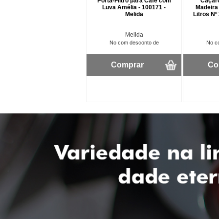
Porta-Filtro para Café com
Caçaro
Luva Amélia - 100171 -
Madeira
Melida
Litros Nº
Melida
No com desconto de
No c
Comprar
Co