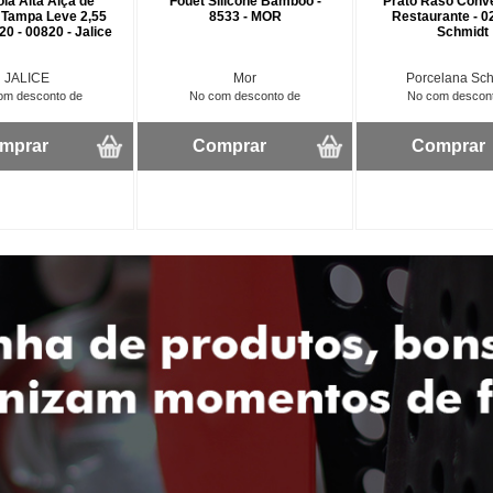
la Alta Alça de
Fouet Silicone Bamboo -
Prato Raso Conv
 Tampa Leve 2,55
8533 - MOR
Restaurante - 0
 20 - 00820 - Jalice
Schmidt
JALICE
Mor
Porcelana Sc
om desconto de
No com desconto de
No com descon
mprar
Comprar
Comprar