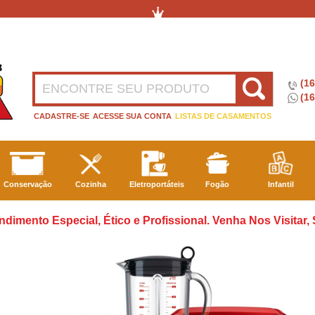
(1
(16
CADASTRE-SE
ACESSE SUA CONTA
LISTAS DE CASAMENTOS
Conservação
Cozinha
Eletroportáteis
Fogão
Infantil
ndimento Especial, Ético e Profissional. Venha Nos Visitar,