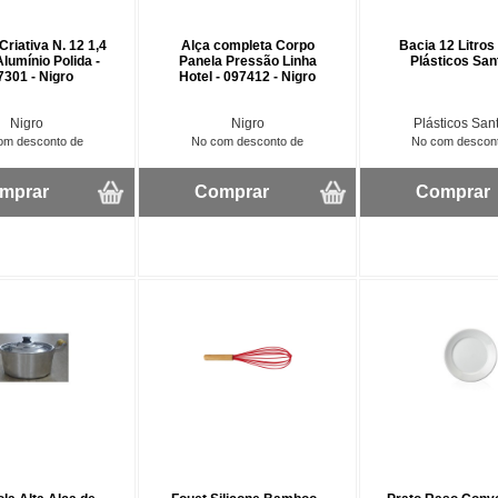
riativa N. 12 1,4
Alça completa Corpo
Bacia 12 Litros 
Alumínio Polida -
Panela Pressão Linha
Plásticos Sa
7301 - Nigro
Hotel - 097412 - Nigro
Nigro
Nigro
Plásticos San
om desconto de
No com desconto de
No com descon
mprar
Comprar
Comprar