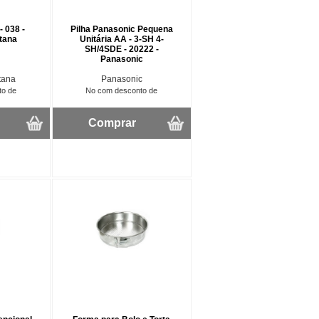
- 038 -
Pilha Panasonic Pequena
ntana
Unitária AA - 3-SH 4-
SH/4SDE - 20222 -
Panasonic
tana
Panasonic
to de
No com desconto de
Comprar