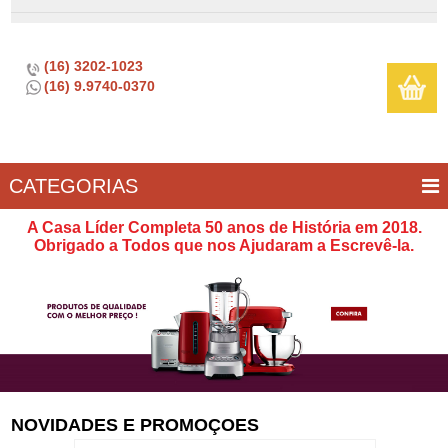
(16) 3202-1023
(16) 9.9740-0370
CATEGORIAS
BAR E
CASA
TÍPICOS
CONSERVAÇÃO
COZINHA
ELETROPORTÁTEIS
FOGÃO
INFANTIL
LIMPEZA
SOBREMESA
UTILIDADES
A Casa Líder Completa 50 anos de História em 2018.
VINHO
E
Obrigado a Todos que nos Ajudaram a Escrevê-la.
LAZER
NOVIDADES E PROMOÇOES