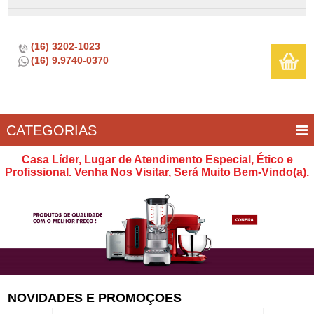
(16) 3202-1023
(16) 9.9740-0370
CATEGORIAS
BAR E
CASA
TÍPICOS
CONSERVAÇÃO
COZINHA
ELETROPORTÁTEIS
FOGÃO
INFANTIL
LIMPEZA
SOBREMESA
UTILIDADES
Casa Líder, Lugar de Atendimento Especial, Ético e
VINHO
E
Profissional. Venha Nos Visitar, Será Muito Bem-Vindo(a).
LAZER
NOVIDADES E PROMOÇOES