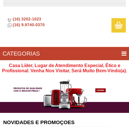
(16) 3202-1023
(16) 9.9740-0370
CATEGORIAS
BAR E
CASA
TÍPICOS
CONSERVAÇÃO
COZINHA
ELETROPORTÁTEIS
FOGÃO
INFANTIL
LIMPEZA
SOBREMESA
UTILIDADES
Casa Líder, Lugar de Atendimento Especial, Ético e
VINHO
E
Profissional. Venha Nos Visitar, Será Muito Bem-Vindo(a).
LAZER
NOVIDADES E PROMOÇOES