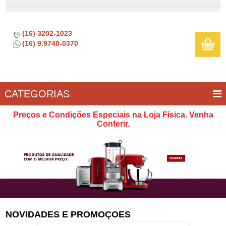
(16) 3202-1023
(16) 9.9740-0370
CATEGORIAS
BAR E
CASA
TÍPICOS
CONSERVAÇÃO
COZINHA
ELETROPORTÁTEIS
FOGÃO
INFANTIL
LIMPEZA
SOBREMESA
UTILIDADES
Preços e Condições Especiais na Loja Física. Venha
VINHO
E
Conferir.
LAZER
NOVIDADES E PROMOÇOES