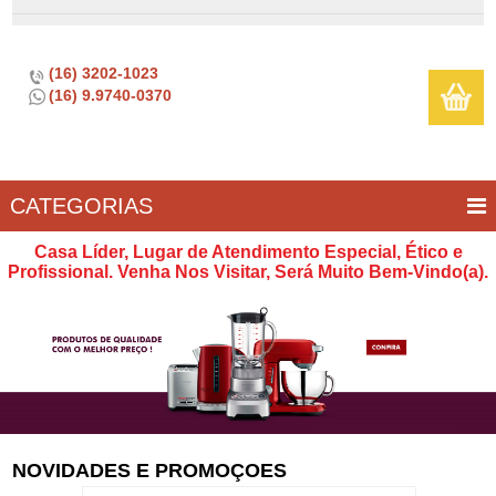
(16) 3202-1023
(16) 9.9740-0370
CATEGORIAS
BAR E
CASA
TÍPICOS
CONSERVAÇÃO
COZINHA
ELETROPORTÁTEIS
FOGÃO
INFANTIL
LIMPEZA
SOBREMESA
UTILIDADES
Casa Líder, Lugar de Atendimento Especial, Ético e
VINHO
E
Profissional. Venha Nos Visitar, Será Muito Bem-Vindo(a).
LAZER
NOVIDADES E PROMOÇOES