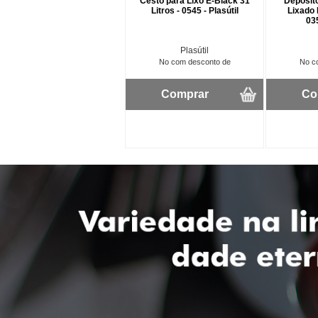
Cesto para Lixo E-Black 31
Depósit
Litros - 0545 - Plasútil
Lixado 
03
Plasútil
No com desconto de
No c
Comprar
Co