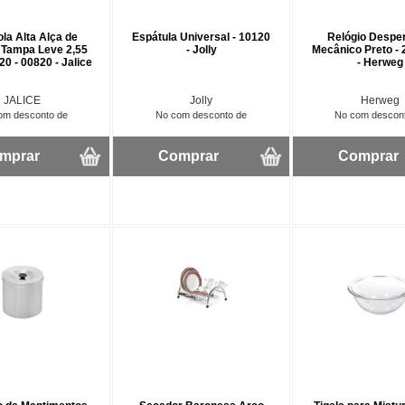
la Alta Alça de
Espátula Universal - 10120
Relógio Despe
 Tampa Leve 2,55
- Jolly
Mecânico Preto -
 20 - 00820 - Jalice
- Herweg
JALICE
Jolly
Herweg
om desconto de
No com desconto de
No com descon
mprar
Comprar
Comprar