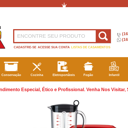
(1
(16
CADASTRE-SE
ACESSE SUA CONTA
LISTAS DE CASAMENTOS
Conservação
Cozinha
Eletroportáteis
Fogão
Infantil
ndimento Especial, Ético e Profissional. Venha Nos Visitar,