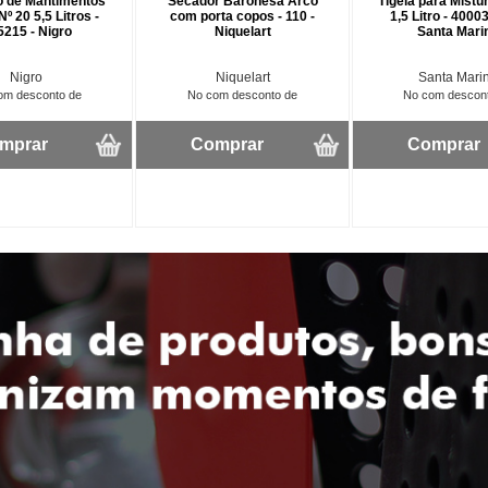
o de Mantimentos
Secador Baronesa Arco
Tigela para Mistu
Nº 20 5,5 Litros -
com porta copos - 110 -
1,5 Litro - 4000
5215 - Nigro
Niquelart
Santa Mari
Nigro
Niquelart
Santa Mari
om desconto de
No com desconto de
No com descon
mprar
Comprar
Comprar