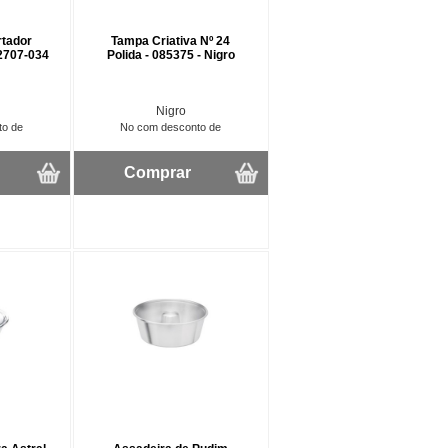
rtador
Tampa Criativa Nº 24
 2707-034
Polida - 085375 - Nigro
Nigro
to de
No com desconto de
Comprar