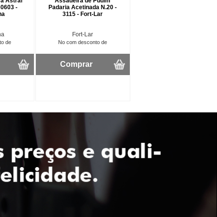
ra Astral
Assadeira de Pudim
30603 -
Padaria Acetinada N.20 -
na
3115 - Fort-Lar
na
Fort-Lar
to de
No com desconto de
Comprar