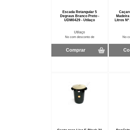
Escada Retangular 5
Caçaro
Degraus Branco Preto -
Madeira
UDM0429 - Utilaço
Litros Nº
Utilaço
No com desconto de
No c
Comprar
Co