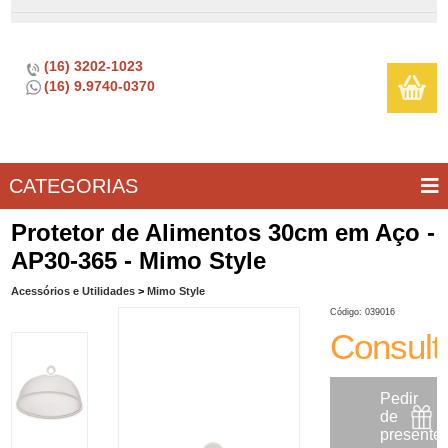
(16) 3202-1023
(16) 9.9740-0370
CATEGORIAS
BAR E
CASA
TÍPICOS
CONSERVAÇÃO
COZINHA
ELETROPORTÁTEIS
FOGÃO
INFANTIL
LIMPEZA
SOBREMESA
UTILIDADES
Protetor de Alimentos 30cm em Aço -
VINHO
E
AP30-365 - Mimo Style
LAZER
Acessórios e Utilidades
>
Mimo Style
Código: 039016
Consult
Pedir
de
presente