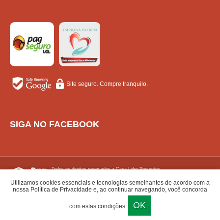
Site seguro. Compre tranquilo.
SIGA NO FACEBOOK
Todos os direitos reservados a Casa Lider Presentes.
Reproduçao proibida sem prévia autorizaçao.
Produtos sujeitos a disponibilidade em estoque.
Utilizamos cookies essenciais e tecnologias semelhantes de acordo com a
nossa Política de Privacidade e, ao continuar navegando, você concorda
Central de atendimento - contato@casaliderpresentes.com.br - (16) 3202-1023 - CNPJ:
OK
com estas condições.
52.896.685/0001-08
Avenida Pintos, 506 - Centro - Jaboticabal/SP - 14870-120 - Whatsapp: (16) 9.9740-
0370