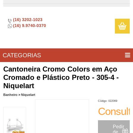
(16) 3202-1023
(16) 9.9740-0370
CATEGORIAS
BAR E
CASA
TÍPICOS
CONSERVAÇÃO
COZINHA
ELETROPORTÁTEIS
FOGÃO
INFANTIL
LIMPEZA
SOBREMESA
UTILIDADES
Cantoneira Cromo Colors em Aço
VINHO
E
Cromado e Plástico Preto - 305-4 -
LAZER
Niquelart
Banheiro
>
Niquelart
Código: 022069
Consult
Pedir
de