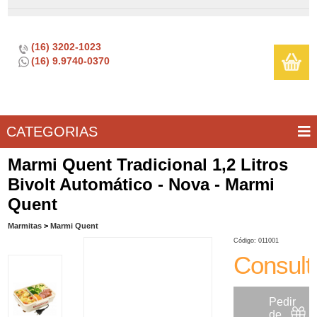
(16) 3202-1023
(16) 9.9740-0370
CATEGORIAS
BAR E
CASA
TÍPICOS
CONSERVAÇÃO
COZINHA
ELETROPORTÁTEIS
FOGÃO
INFANTIL
LIMPEZA
SOBREMESA
UTILIDADES
Marmi Quent Tradicional 1,2 Litros
VINHO
E
Bivolt Automático - Nova - Marmi
LAZER
Quent
Marmitas
>
Marmi Quent
Código: 011001
Consult
Pedir
de