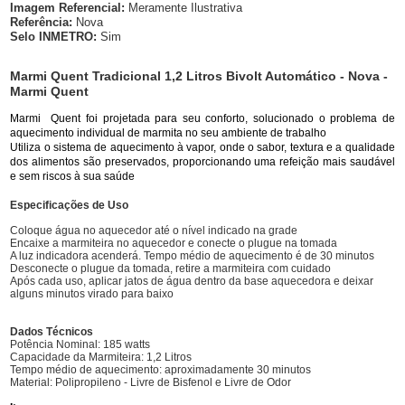
Imagem Referencial:
Meramente Ilustrativa
Referência:
Nova
Selo INMETRO:
Sim
Marmi Quent Tradicional 1,2 Litros Bivolt Automático - Nova -
Marmi Quent
Marmi Quent foi projetada para seu conforto, solucionado o problema de
aquecimento individual de marmita no seu ambiente de trabalho
Utiliza o sistema de aquecimento à vapor, onde o sabor, textura e a qualidade
dos alimentos são preservados, proporcionando uma refeição mais saudável
e sem riscos à sua saúde
Especificações de Uso
Coloque água no aquecedor até o nível indicado na grade
Encaixe a marmiteira no aquecedor e conecte o plugue na tomada
A luz indicadora acenderá. Tempo médio de aquecimento é de 30 minutos
Desconecte o plugue da tomada, retire a marmiteira com cuidado
Após cada uso, aplicar jatos de água dentro da base aquecedora e deixar
alguns minutos virado para baixo
Dados Técnicos
Potência Nominal: 185 watts
Capacidade da Marmiteira: 1,2 Litros
Tempo médio de aquecimento: aproximadamente 30 minutos
Material: Polipropileno - Livre de Bisfenol e Livre de Odor