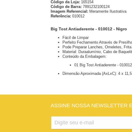
Código da Loja:
165154
Código de Barra:
7891232100124
Imagem Referencial:
Meramente Ilustrativa
Referência:
010012
Big Tost Antiaderente - 010012 - Nigro
Fácil de Limpar
Perfeito Fechamento Através de Presilh
Pode Preparar Lanches, Omeletes, Frita
Material: Duraalumínio, Cabo de Baqueli
Conteúdo da Embalagem:
01 Big Tost Antiaderente - 010012
Dimensão Aproximada (AxLxC): 4 x 11,5
ASSINE NOSSA NEWSLETTER 