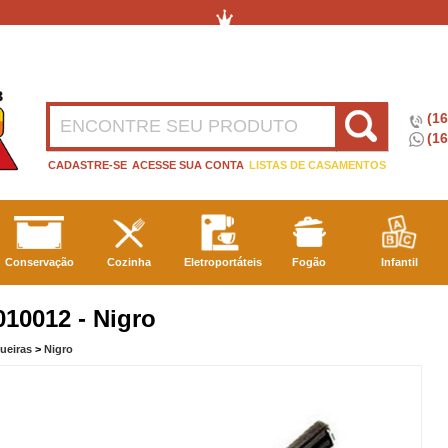
(1
(16
CADASTRE-SE
ACESSE SUA CONTA
LISTAS DE CASAMENTOS
Conservação
Cozinha
Eletroportáteis
Fogão
Infantil
010012 - Nigro
queiras
>
Nigro