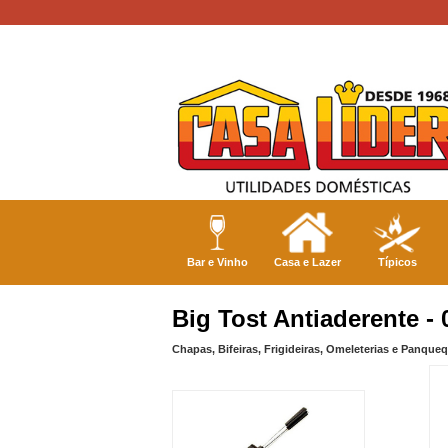
Bar e Vinho
Casa e Lazer
Típicos
Big Tost Antiaderente - 
Chapas, Bifeiras, Frigideiras, Omeleterias e Panque