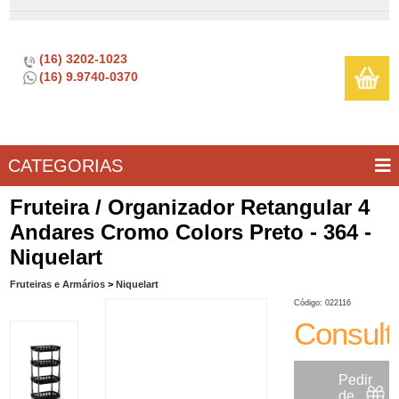
(16) 3202-1023
(16) 9.9740-0370
CATEGORIAS
BAR E
CASA
TÍPICOS
CONSERVAÇÃO
COZINHA
ELETROPORTÁTEIS
FOGÃO
INFANTIL
LIMPEZA
SOBREMESA
UTILIDADES
Fruteira / Organizador Retangular 4
VINHO
E
Andares Cromo Colors Preto - 364 -
LAZER
Niquelart
Fruteiras e Armários
>
Niquelart
Código: 022116
Consult
Pedir
de