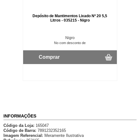
Depósito de Mantimentos Lixado Nº 20 5,5
Litros - 035215 - Nigro
Nigro
No com desconto de
Comprar
INFORMAÇÕES
Código da Loja:
165047
Código de Barra:
7891232352165
Imagem Referencial:
Meramente Ilustrativa