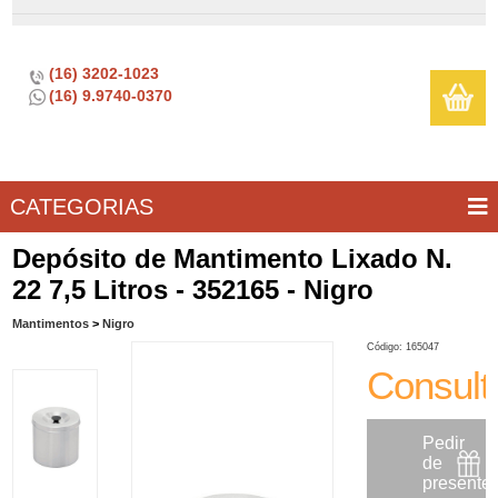
(16) 3202-1023
(16) 9.9740-0370
CATEGORIAS
BAR E
CASA
TÍPICOS
CONSERVAÇÃO
COZINHA
ELETROPORTÁTEIS
FOGÃO
INFANTIL
LIMPEZA
SOBREMESA
UTILIDADES
Depósito de Mantimento Lixado N.
VINHO
E
22 7,5 Litros - 352165 - Nigro
LAZER
Mantimentos
>
Nigro
Código: 165047
Consult
Pedir
de
presente