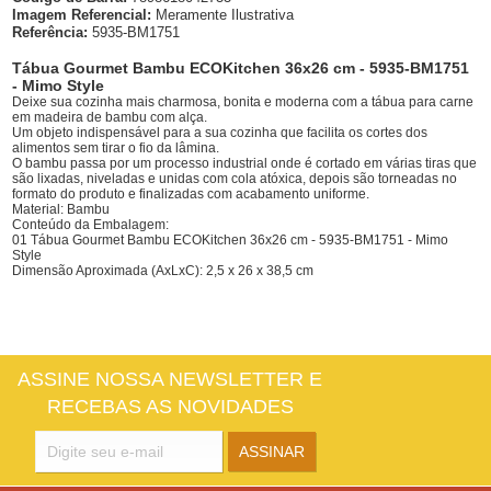
Imagem Referencial:
Meramente Ilustrativa
Referência:
5935-BM1751
Tábua Gourmet Bambu ECOKitchen 36x26 cm - 5935-BM1751
- Mimo Style
Deixe sua cozinha mais charmosa, bonita e moderna com a tábua para carne
em madeira de bambu com alça.
Um objeto indispensável para a sua cozinha que facilita os cortes dos
alimentos sem tirar o fio da lâmina.
O bambu passa por um processo industrial onde é cortado em várias tiras que
são lixadas, niveladas e unidas com cola atóxica, depois são torneadas no
formato do produto e finalizadas com acabamento uniforme.
Material: Bambu
Conteúdo da Embalagem:
01 Tábua Gourmet Bambu ECOKitchen 36x26 cm - 5935-BM1751 - Mimo
Style
Dimensão Aproximada (AxLxC): 2,5 x 26 x 38,5 cm
ASSINE NOSSA NEWSLETTER E
RECEBAS AS NOVIDADES