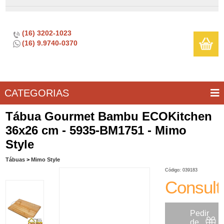
(16) 3202-1023
(16) 9.9740-0370
CATEGORIAS
BAR E
CASA
TÍPICOS
CONSERVAÇÃO
COZINHA
ELETROPORTÁTEIS
FOGÃO
INFANTIL
LIMPEZA
SOBREMESA
UTILIDADES
Tábua Gourmet Bambu ECOKitchen
VINHO
E
36x26 cm - 5935-BM1751 - Mimo
LAZER
Style
Tábuas
>
Mimo Style
Código: 039183
Consult
Pedir
de