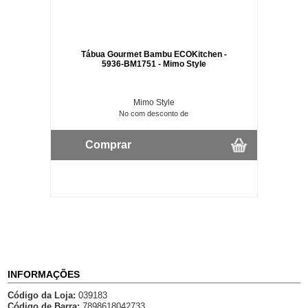
Tábua Gourmet Bambu ECOKitchen -
5936-BM1751 - Mimo Style
Mimo Style
No com desconto de
Comprar
INFORMAÇÕES
Código da Loja:
039183
Código de Barra:
7898618042733