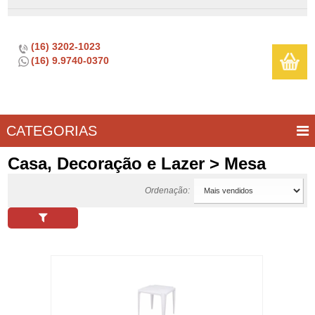
(16) 3202-1023
(16) 9.9740-0370
CATEGORIAS
BAR E
CASA
TÍPICOS
CONSERVAÇÃO
COZINHA
ELETROPORTÁTEIS
FOGÃO
INFANTIL
LIMPEZA
SOBREMESA
UTILIDADES
Casa, Decoração e Lazer > Mesa
VINHO
E
Ordenação:
LAZER