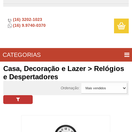
(16) 3202-1023
(16) 9.9740-0370
CATEGORIAS
BAR E
CASA
TÍPICOS
CONSERVAÇÃO
COZINHA
ELETROPORTÁTEIS
FOGÃO
INFANTIL
LIMPEZA
SOBREMESA
UTILIDADES
Casa, Decoração e Lazer > Relógios
VINHO
E
e Despertadores
LAZER
Ordenação: