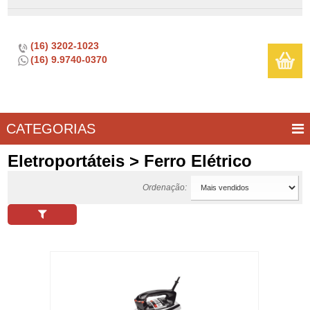
(16) 3202-1023
(16) 9.9740-0370
CATEGORIAS
BAR E
CASA
TÍPICOS
CONSERVAÇÃO
COZINHA
ELETROPORTÁTEIS
FOGÃO
INFANTIL
LIMPEZA
SOBREMESA
UTILIDADES
Eletroportáteis > Ferro Elétrico
VINHO
E
Ordenação:
LAZER