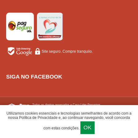
Site seguro. Compre tranquilo.
SIGA NO FACEBOOK
Todos os direitos reservados a Casa Lider Presentes.
Reproduçao proibida sem prévia autorizaçao.
Produtos sujeitos a disponibilidade em estoque.
Utilizamos cookies essenciais e tecnologias semelhantes de acordo com a
nossa Política de Privacidade e, ao continuar navegando, você concorda
Central de atendimento - contato@casaliderpresentes.com.br - (16) 3202-1023 - CNPJ:
OK
com estas condições.
52.896.685/0001-08
Avenida Pintos, 506 - Centro - Jaboticabal/SP - 14870-120 - Whatsapp: (16) 9.9740-
0370