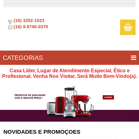
(16) 3202-1023
(16) 9.9740-0370
CATEGORIAS
BAR E
CASA
TÍPICOS
CONSERVAÇÃO
COZINHA
ELETROPORTÁTEIS
FOGÃO
INFANTIL
LIMPEZA
SOBREMESA
UTILIDADES
Casa Líder, Lugar de Atendimento Especial, Ético e
VINHO
E
Profissional. Venha Nos Visitar, Será Muito Bem-Vindo(a).
LAZER
NOVIDADES E PROMOÇOES