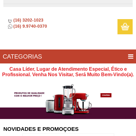
(16) 3202-1023
(16) 9.9740-0370
CATEGORIAS
BAR E
CASA
TÍPICOS
CONSERVAÇÃO
COZINHA
ELETROPORTÁTEIS
FOGÃO
INFANTIL
LIMPEZA
SOBREMESA
UTILIDADES
Casa Líder, Lugar de Atendimento Especial, Ético e
VINHO
E
Profissional. Venha Nos Visitar, Será Muito Bem-Vindo(a).
LAZER
NOVIDADES E PROMOÇOES